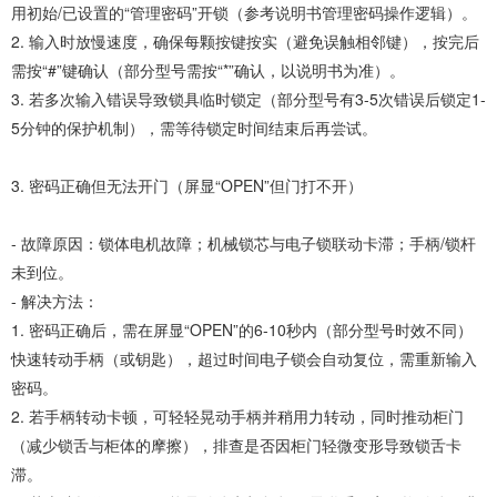
用初始/已设置的“管理密码”开锁（参考说明书管理密码操作逻辑）。
2. 输入时放慢速度，确保每颗按键按实（避免误触相邻键），按完后
需按“#”键确认（部分型号需按“*”确认，以说明书为准）。
3. 若多次输入错误导致锁具临时锁定（部分型号有3-5次错误后锁定1-
5分钟的保护机制），需等待锁定时间结束后再尝试。
3. 密码正确但无法开门（屏显“OPEN”但门打不开）
- 故障原因：锁体电机故障；机械锁芯与电子锁联动卡滞；手柄/锁杆
未到位。
- 解决方法：
1. 密码正确后，需在屏显“OPEN”的6-10秒内（部分型号时效不同）
快速转动手柄（或钥匙），超过时间电子锁会自动复位，需重新输入
密码。
2. 若手柄转动卡顿，可轻轻晃动手柄并稍用力转动，同时推动柜门
（减少锁舌与柜体的摩擦），排查是否因柜门轻微变形导致锁舌卡
滞。