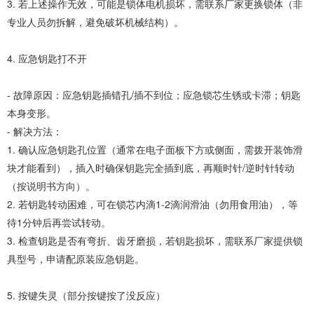
3. 若上述操作无效，可能是锁体电机损坏，需联系厂家更换锁体（非
专业人员勿拆解，避免破坏机械结构）。
4. 应急钥匙打不开
- 故障原因：应急钥匙插错孔/插不到位；应急锁芯生锈或卡滞；钥匙
本身变形。
- 解决方法：
1. 确认应急钥匙孔位置（通常在电子面板下方或侧面，需拨开装饰滑
块才能看到），插入时确保钥匙完全插到底，再顺时针/逆时针转动
（按说明书方向）。
2. 若钥匙转动困难，可在锁芯内滴1-2滴润滑油（勿用食用油），等
待1分钟后再尝试转动。
3. 检查钥匙是否有弯折、齿牙磨损，若钥匙损坏，需联系厂家提供锁
具型号，申请配原装应急钥匙。
5. 按键失灵（部分按键按了没反应）